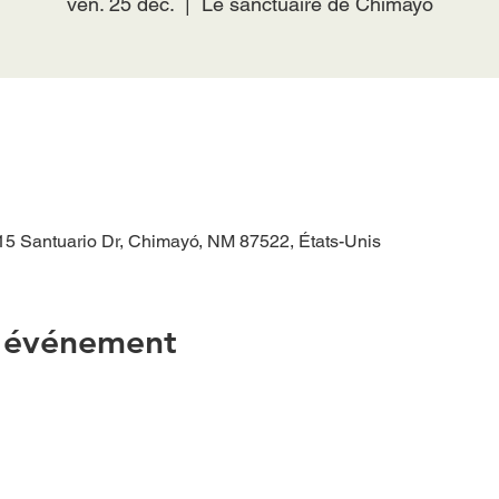
ven. 25 déc.
  |  
Le sanctuaire de Chimayó
15 Santuario Dr, Chimayó, NM 87522, États-Unis
l'événement