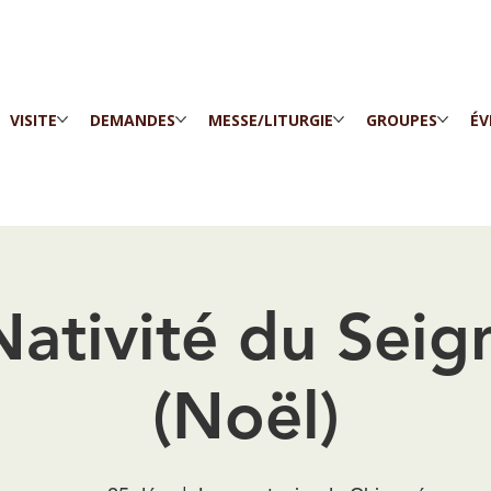
VISITE
DEMANDES
MESSE/LITURGIE
GROUPES
ÉV
Nativité du Seig
(Noël)