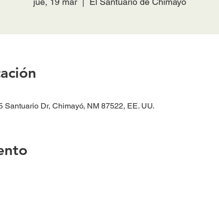
jue, 19 mar
  |  
El Santuario de Chimayó
cación
5 Santuario Dr, Chimayó, NM 87522, EE. UU.
ento