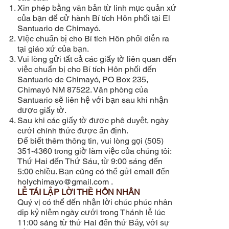
Xin phép bằng văn bản từ linh mục quản xứ
của bạn để cử hành Bí tích Hôn phối tại El
Santuario de Chimayó.
Việc chuẩn bị cho Bí tích Hôn phối diễn ra
tại giáo xứ của bạn.
Vui lòng gửi tất cả các giấy tờ liên quan đến
việc chuẩn bị cho Bí tích Hôn phối đến
Santuario de Chimayó, PO Box 235,
Chimayó NM 87522. Văn phòng của
Santuario sẽ liên hệ với bạn sau khi nhận
được giấy tờ.
Sau khi các giấy tờ được phê duyệt, ngày
cưới chính thức được ấn định.
Để biết thêm thông tin, vui lòng gọi (505)
351-4360 trong giờ làm việc của chúng tôi:
Thứ Hai đến Thứ Sáu, từ 9:00 sáng đến
5:00 chiều. Bạn cũng có thể gửi email đến
holychimayo@gmail.com
.
LỄ TÁI LẬP LỜI THỀ HÔN NHÂN
Quý vị có thể đến nhận lời chúc phúc nhân
dịp kỷ niệm ngày cưới trong Thánh lễ lúc
11:00 sáng từ thứ Hai đến thứ Bảy, với sự