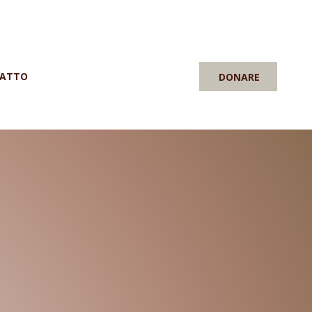
ATTO
DONARE