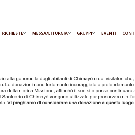
RICHIESTE
MESSA/LITURGIA
GRUPPI
EVENTI
CONT
e alla generosità degli abitanti di Chimayó e dei visitatori che, a
e. Le donazioni sono fortemente incoraggiate e profondamente ap
a della storica Missione, affinché il suo sito possa continuare 
l Santuario di Chimayó vengono utilizzate per preservare sia l'ed
nte.
Vi preghiamo di considerare una donazione a questo luogo 