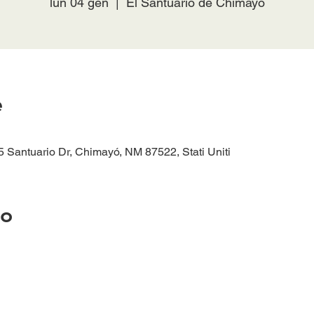
lun 04 gen
  |  
El Santuario de Chimayó
e
 Santuario Dr, Chimayó, NM 87522, Stati Uniti
to